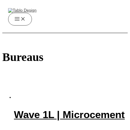
Ga
naar
de
inhoud
Main
Menu
Bureaus
Wave 1L | Microcement